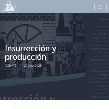
Toggle
naviga
Insurrección y
producción
DEBATE
|
27 Sep 2021